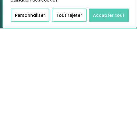
utilisation des cookies.
Personnaliser
Tout rejeter
Accepter tout
Une bergerie Corse à l’état
neuf
À PROXIMITÉ DE PORTO-VECCHIO
Notre Bergerie « Symphorine » dépend du
groupe d’habitations « les Bergeries de
Truscieto » qui se situe sur la commune de
zonza, au lieudit « Cirindinu », à proximité de la